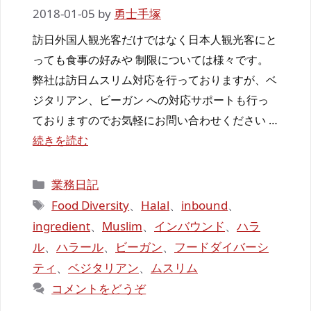
2018-01-05
by
勇士手塚
訪日外国人観光客だけではなく日本人観光客にと
っても食事の好みや 制限については様々です。
弊社は訪日ムスリム対応を行っておりますが、ベ
ジタリアン、ビーガン への対応サポートも行っ
ておりますのでお気軽にお問い合わせください …
続きを読む
カ
業務日記
テ
タ
Food Diversity
、
Halal
、
inbound
、
ゴ
グ
ingredient
、
Muslim
、
インバウンド
、
ハラ
リ
ル
、
ハラール
、
ビーガン
、
フードダイバーシ
ー
ティ
、
ベジタリアン
、
ムスリム
コメントをどうぞ