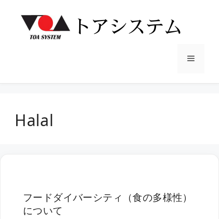
コ
ン
テ
ン
ツ
メ
へ
ス
ニ
キ
ッ
Halal
プ
ュ
ー
フードダイバーシティ（食の多様性）
について