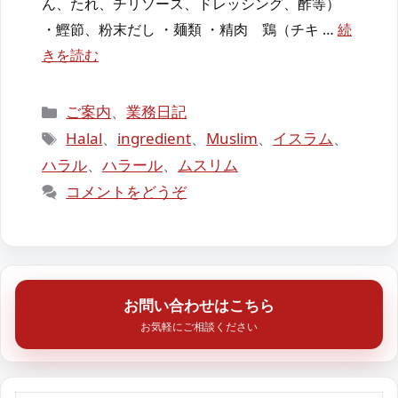
ん、たれ、チリソース、ドレッシング、酢等）
・鰹節、粉末だし ・麺類 ・精肉 鶏（チキ …
続
きを読む
カ
ご案内
、
業務日記
テ
タ
Halal
、
ingredient
、
Muslim
、
イスラム
、
ゴ
グ
ハラル
、
ハラール
、
ムスリム
リ
コメントをどうぞ
ー
お問い合わせはこちら
お気軽にご相談ください