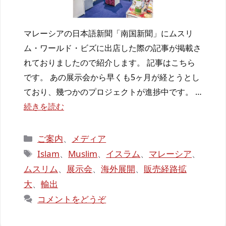
マレーシアの日本語新聞「南国新聞」にムスリ
ム・ワールド・ビズに出店した際の記事が掲載さ
れておりましたので紹介します。 記事はこちら
です。 あの展示会から早くも5ヶ月が経とうとし
ており、幾つかのプロジェクトが進捗中です。 …
続きを読む
カ
ご案内
、
メディア
テ
タ
Islam
、
Muslim
、
イスラム
、
マレーシア
、
ゴ
グ
ムスリム
、
展示会
、
海外展開
、
販売経路拡
リ
大
、
輸出
ー
コメントをどうぞ