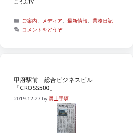
こうふTV
カ
ご案内
、
メディア
、
最新情報
、
業務日記
テ
コメントをどうぞ
ゴ
リ
ー
甲府駅前 総合ビジネスビル
「CROSS500」
2019-12-27
by
勇士手塚