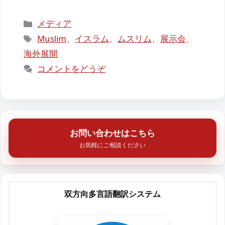
カ
メディア
テ
タ
Muslim
、
イスラム
、
ムスリム
、
展示会
、
ゴ
グ
海外展開
リ
コメントをどうぞ
ー
お問い合わせはこちら
お気軽にご相談ください
双方向多言語翻訳システム