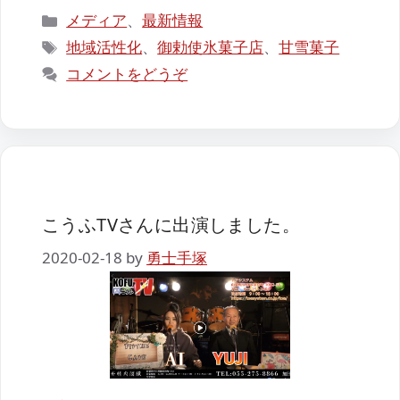
カ
メディア
、
最新情報
テ
タ
地域活性化
、
御勅使氷菓子店
、
甘雪菓子
ゴ
グ
コメントをどうぞ
リ
ー
こうふTVさんに出演しました。
2020-02-18
by
勇士手塚