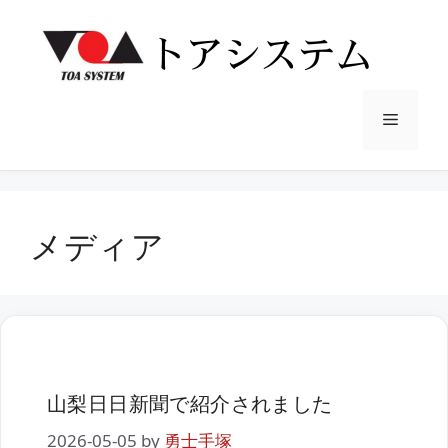
コ
ン
テ
ン
ツ
メ
へ
ス
ニ
キ
ッ
メディア
プ
ュ
ー
山梨日日新聞で紹介されました
2026-05-05
by
勇士手塚