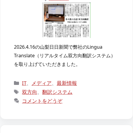
2026.4.16の山梨日日新聞で弊社のLingua
Translate（リアルタイム双方向翻訳システム）
を取り上げていただきました。
カ
IT
、
メディア
、
最新情報
テ
タ
双方向
、
翻訳システム
ゴ
グ
コメントをどうぞ
リ
ー