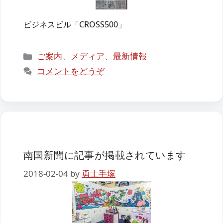
ビジネスビル「CROSS500」
カ
ご案内
、
メディア
、
最新情報
テ
コメントをどうぞ
ゴ
リ
ー
南国新聞に記事が掲載されています
2018-02-04
by
勇士手塚