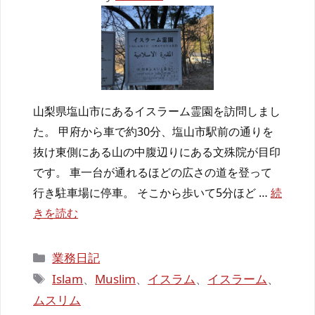
山梨県塩山市にあるイスラーム霊園を訪問しまし
た。 甲府から車で約30分、塩山市駅前の通りを
抜け東側にある山の中腹辺りにある文殊院が目印
です。 車一台が通れるほどの広さの道を登って
行き駐車場に停車。 そこから歩いて5分ほど …
続
きを読む
カ
業務日記
テ
タ
Islam
、
Muslim
、
イスラム
、
イスラーム
、
ゴ
グ
ムスリム
リ