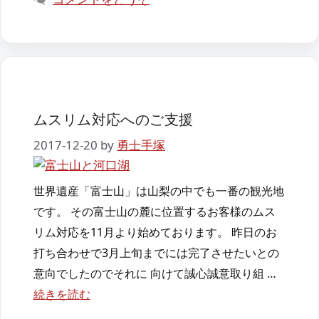
ー
ムスリム対応へのご支援
2017-12-20
by
勇士手塚
世界遺産「富士山」は山梨の中でも一番の観光地
です。 その富士山の麓に位置するお客様のムス
リム対応を11月より始めております。 昨日のお
打ち合わせで3月上旬までには完了させたいとの
意向でしたのでそれに 向けて誠心誠意取り組 …
続きを読む