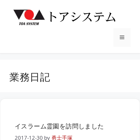
コ
ン
テ
ン
ツ
メ
へ
ス
ニ
キ
ッ
業務日記
プ
ュ
ー
イスラーム霊園を訪問しました
2017-12-30
by
勇士手塚