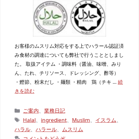
お客様のムスリム対応をする上でハラール認証済
み食材の調達についても弊社で行うこととしまし
た。 取扱アイテム ・調味料（醤油、味噌、みり
ん、たれ、チリソース、ドレッシング、酢等）
・鰹節、粉末だし ・麺類 ・精肉 鶏（チキ …
続
きを読む
カ
ご案内
、
業務日記
テ
タ
Halal
、
ingredient
、
Muslim
、
イスラム
、
ゴ
グ
ハラル
、
ハラール
、
ムスリム
リ
コメントをどうぞ