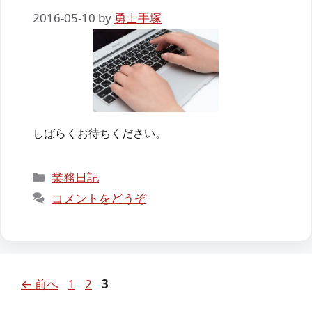
2016-05-10
by
勇士手塚
しばらくお待ちください。
カ
業務日記
テ
コメントをどうぞ
ゴ
リ
ー
ペ
ペ
ペ
←
前へ
1
2
3
ー
ー
ー