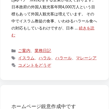
日本政府の外国人観光客年間4,000万人という目
標もあって外国人観光客は増えています。 その
中でイスラム教徒の食事、いわゆるハラール食へ
の対応もしているわけですが、日本 …
続きを読
む
カ
ご案内
、
業務日記
テ
タ
イスラム
、
ハラル
、
ハラール
、
マレーシア
ゴ
グ
コメントをどうぞ
リ
ー
ホームページ鋭意作成中です