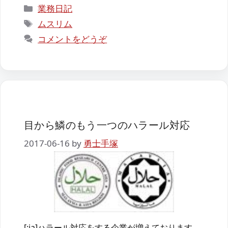
カ
業務日記
テ
タ
ムスリム
ゴ
グ
コメントをどうぞ
リ
ー
目から鱗のもう一つのハラール対応
2017-06-16
by
勇士手塚
[:ja]ハラール対応をする企業が増えております。