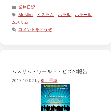
カ
業務日記
テ
タ
Muslim
、
イスラム
、
ハラル
、
ハラール
、
ゴ
グ
ムスリム
リ
コメントをどうぞ
ー
ムスリム・ワールド・ビズの報告
2017-10-02
by
勇士手塚