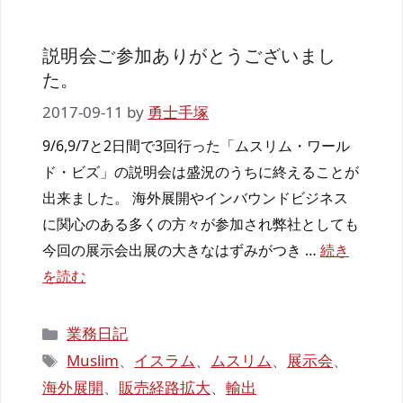
説明会ご参加ありがとうございまし
た。
2017-09-11
by
勇士手塚
9/6,9/7と2日間で3回行った「ムスリム・ワール
ド・ビズ」の説明会は盛況のうちに終えることが
出来ました。 海外展開やインバウンドビジネス
に関心のある多くの方々が参加され弊社としても
今回の展示会出展の大きなはずみがつき …
続き
を読む
カ
業務日記
テ
タ
Muslim
、
イスラム
、
ムスリム
、
展示会
、
ゴ
グ
海外展開
、
販売経路拡大
、
輸出
リ