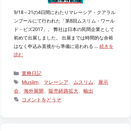
9/18～21の4日間にわたりマレーシア・クアラル
ンプールにて行われた「第8回ムスリム・ワール
ド・ビズ2017」。 弊社は日本の民間企業として
初めて出展しました。 出展までは時間的な余裕
はなく申込み直後から準備に追われる …
続きを
読む
カ
業務日記
テ
タ
Muslim
、
マレーシア
、
ムスリム
、
展示
ゴ
グ
会
、
海外展開
、
販売経路拡大
、
輸出
リ
コメントをどうぞ
ー