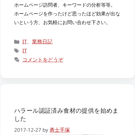
ホームページ訪問者、キーワードの分析等等。
ホームページを作ったけど思ったほど効果が出な
いという方、お気軽にお問い合わせ下さい。
カ
IT
、
業務日記
テ
タ
IT
ゴ
グ
コメントをどうぞ
リ
ー
ハラール認証済み食材の提供を始めま
した
2017-12-27
by
勇士手塚